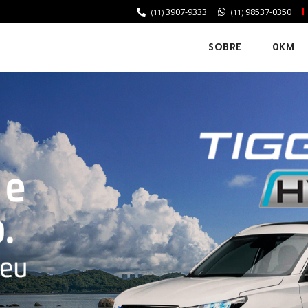
3907-9333
98537-0350
(11)
(11)
SOBRE
0KM