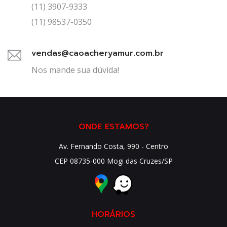
(11) 3907-9333
(11) 98537-0350
vendas@caoacheryamur.com.br
Nos mande sua dúvida!
ONDE ESTAMOS?
Av. Fernando Costa, 990 - Centro
CEP 08735-000 Mogi das Cruzes/SP
HORÁRIOS