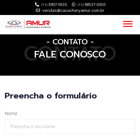
3907-9333
98537-0350
(11)
(11)
vendas@caoacheryamur.com.br
- CONTATO -
CONTATO
FALE CONOSCO
Preencha o formulário
Nome