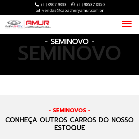
3907-9333
98537-0350
(11)
(11)
vendas@caoacheryamur.com.br
- SEMINOVO -
SEMINOVO
- SEMINOVOS -
CONHEÇA OUTROS CARROS DO NOSSO
ESTOQUE