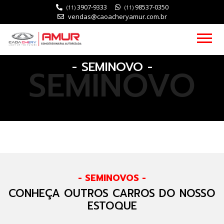
3907-9333
98537-0350
(11)
(11)
vendas@caoacheryamur.com.br
- SEMINOVO -
SEMINOVO
- SEMINOVOS -
CONHEÇA OUTROS CARROS DO NOSSO
ESTOQUE